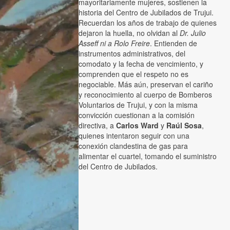
mayoritariamente mujeres, sostienen la
historia del Centro de Jubilados de Trujui.
Recuerdan los años de trabajo de quienes
dejaron la huella, no olvidan al
Dr. Julio
Asseff ni a Rolo Freire
. Entienden de
instrumentos administrativos, del
comodato y la fecha de vencimiento, y
comprenden que el respeto no es
negociable. Más aún, preservan el cariño
y reconocimiento al cuerpo de Bomberos
Voluntarios de Trujui, y con la misma
convicción cuestionan a la comisión
directiva, a
Carlos Ward
y
Raúl Sosa
,
quienes intentaron seguir con una
conexión clandestina de gas para
alimentar el cuartel, tomando el suministro
del Centro de Jubilados.