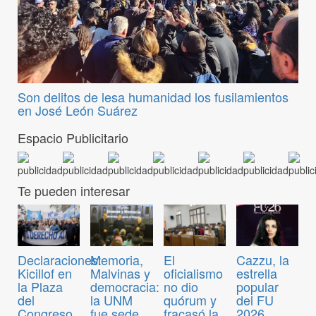
Son delitos de lesa humanidad los fusilamientos
en José León Suárez
Espacio Publicitario
Te pueden interesar
Declaraciones:
Memoria,
El
Cazzu, la
Kicillof en
Malvinas y
oficialismo
estrella
la Plaza
democracia:
no dio
popular
del
la UNM
quórum y
del FU
Congreso
fue sede
fracasó la
2026