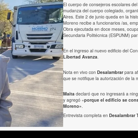
El cuerpo de consejeros escolares del
mudanza del cuerpo colegiado, organ
Aires. Este 2 de junio queda en la his
Moreno recibe a funcionarios /as, empl
Obra ejecutada en doce meses, ocupaci
Secundaria Politécnica (ESPUNM) par
En el ingreso al nuevo edificio del Co
Libertad Avanza
.
Nota en vivo con
Desalambrar
para a
que se notifique la autorización de la
Maita
declaró que no ingresará a ning
y agregó «
porque el edificio se con
Moreno»
.
Entrevista completa en
Desalambrar 