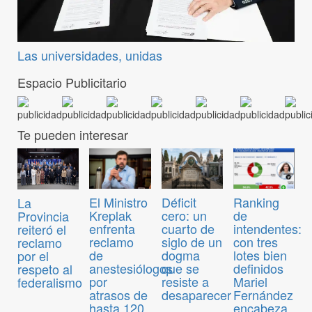
Las universidades, unidas
Espacio Publicitario
Te pueden interesar
El Ministro
Déficit
Ranking
La
Kreplak
cero: un
de
Provincia
enfrenta
cuarto de
intendentes:
reiteró el
reclamo
siglo de un
con tres
reclamo
de
dogma
lotes bien
por el
anestesiólogos
que se
definidos
respeto al
por
resiste a
Mariel
federalismo
atrasos de
desaparecer
Fernández
hasta 120
encabeza