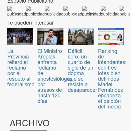
Espacio Publicitario
Te pueden interesar
El Ministro
Déficit
Ranking
La
Kreplak
cero: un
de
Provincia
enfrenta
cuarto de
intendentes:
reiteró el
reclamo
siglo de un
con tres
reclamo
de
dogma
lotes bien
por el
anestesiólogos
que se
definidos
respeto al
por
resiste a
Mariel
federalismo
atrasos de
desaparecer
Fernández
hasta 120
encabeza
días
el pelotón
del medio
ARCHIVO