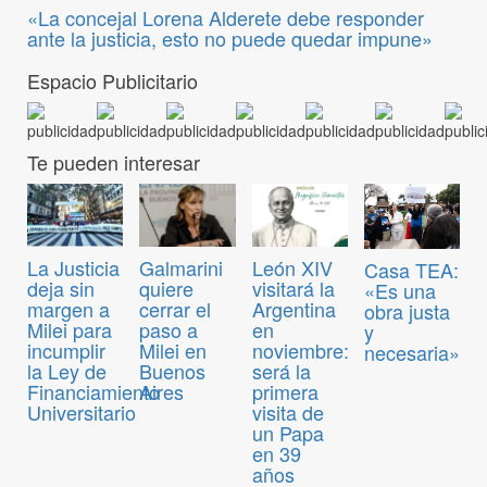
«La concejal Lorena Alderete debe responder
ante la justicia, esto no puede quedar impune»
Espacio Publicitario
Te pueden interesar
La Justicia
Galmarini
León XIV
Casa TEA:
deja sin
quiere
visitará la
«Es una
margen a
cerrar el
Argentina
obra justa
Milei para
paso a
en
y
incumplir
Milei en
noviembre:
necesaria»
la Ley de
Buenos
será la
Financiamiento
Aires
primera
Universitario
visita de
un Papa
en 39
años