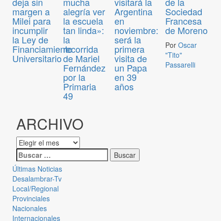
deja sin
mucha
visitará la
de la
margen a
alegría ver
Argentina
Sociedad
Milei para
la escuela
en
Francesa
incumplir
tan linda»:
noviembre:
de Moreno
la Ley de
la
será la
Por
Oscar
Financiamiento
recorrida
primera
"Tito"
Universitario
de Mariel
visita de
Passarelli
Fernández
un Papa
por la
en 39
Primaria
años
49
ARCHIVO
Últimas Noticias
Desalambrar-Tv
Local/Regional
Provinciales
Nacionales
Internacionales