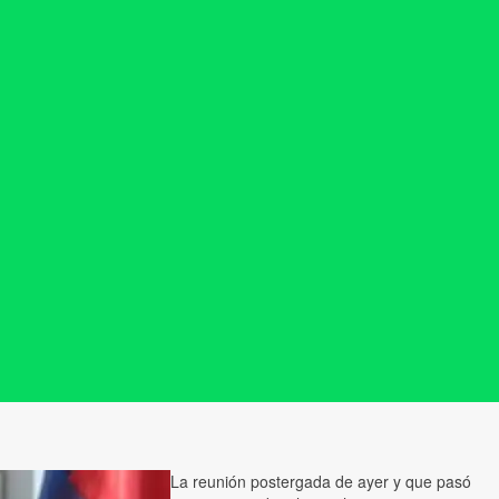
La reunión postergada de ayer y que pasó