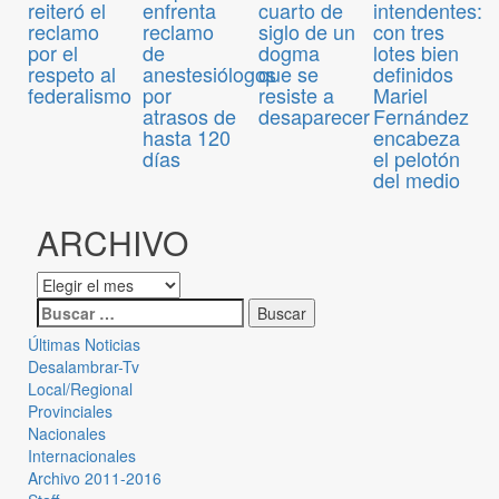
enfrenta
cuarto de
intendentes:
reiteró el
reclamo
siglo de un
con tres
reclamo
de
dogma
lotes bien
por el
anestesiólogos
que se
definidos
respeto al
por
resiste a
Mariel
federalismo
atrasos de
desaparecer
Fernández
hasta 120
encabeza
días
el pelotón
del medio
ARCHIVO
Últimas Noticias
Desalambrar-Tv
Local/Regional
Provinciales
Nacionales
Internacionales
Archivo 2011-2016