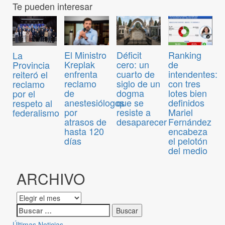
Te pueden interesar
El Ministro
Déficit
Ranking
La
Kreplak
cero: un
de
Provincia
enfrenta
cuarto de
intendentes:
reiteró el
reclamo
siglo de un
con tres
reclamo
de
dogma
lotes bien
por el
anestesiólogos
que se
definidos
respeto al
por
resiste a
Mariel
federalismo
atrasos de
desaparecer
Fernández
hasta 120
encabeza
días
el pelotón
del medio
ARCHIVO
Últimas Noticias