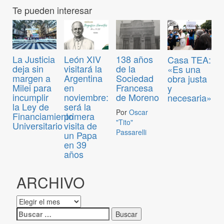
Te pueden interesar
La Justicia
León XIV
138 años
Casa TEA:
deja sin
visitará la
de la
«Es una
margen a
Argentina
Sociedad
obra justa
Milei para
en
Francesa
y
incumplir
noviembre:
de Moreno
necesaria»
la Ley de
será la
Por
Oscar
Financiamiento
primera
"Tito"
Universitario
visita de
Passarelli
un Papa
en 39
años
ARCHIVO