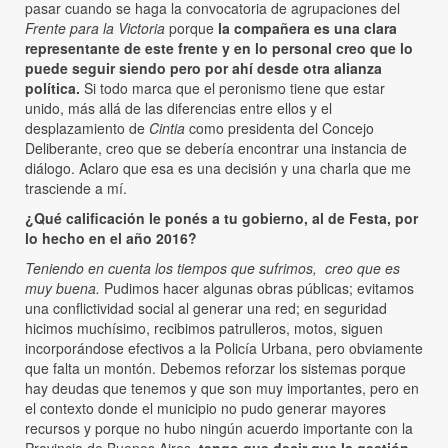
pasar cuando se haga la convocatoria de agrupaciones del
Frente para la Victoria
porque
la compañera es una clara
representante de este frente y en lo personal creo que lo
puede seguir siendo pero por ahí desde otra alianza
política.
Si todo marca que el peronismo tiene que estar
unido, más allá de las diferencias entre ellos y el
desplazamiento de
Cintia
como presidenta del Concejo
Deliberante, creo que se debería encontrar una instancia de
diálogo. Aclaro que esa es una decisión y una charla que me
trasciende a mí.
¿Qué calificación le ponés a tu gobierno, al de Festa, por
lo hecho en el año 2016?
Teniendo en cuenta los tiempos que sufrimos, creo que es
muy buena.
Pudimos hacer algunas obras públicas; evitamos
una conflictividad social al generar una red; en seguridad
hicimos muchísimo, recibimos patrulleros, motos, siguen
incorporándose efectivos a la Policía Urbana, pero obviamente
que falta un montón. Debemos reforzar los sistemas porque
hay deudas que tenemos y que son muy importantes, pero en
el contexto donde el municipio no pudo generar mayores
recursos y porque no hubo ningún acuerdo importante con la
Provincia de Buenos Aires,
tengo que decir que la gestión