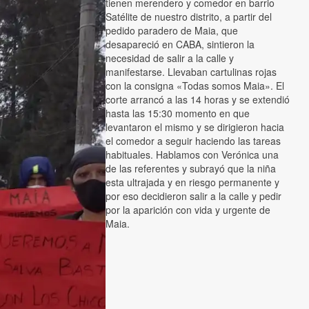
tienen merendero y comedor en barrio
Satélite de nuestro distrito, a partir del
pedido paradero de Maia, que
desapareció en CABA, sintieron la
necesidad de salir a la calle y
manifestarse. Llevaban cartulinas rojas
con la consigna «Todas somos Maia». El
corte arrancó a las 14 horas y se extendió
hasta las 15:30 momento en que
levantaron el mismo y se dirigieron hacia
el comedor a seguir haciendo las tareas
habituales. Hablamos con Verónica una
de las referentes y subrayó que la niña
esta ultrajada y en riesgo permanente y
por eso decidieron salir a la calle y pedir
por la aparición con vida y urgente de
Maia.