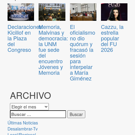
Declaraciones:
Memoria,
El
Cazzu, la
Kicillof en
Malvinas y
oficialismo
estrella
la Plaza
democracia:
no dio
popular
del
la UNM
quórum y
del FU
Congreso
fue sede
fracasó la
2026
del
sesión
encuentro
para
Jóvenes y
interpelar
Memoria
a María
Giménez
ARCHIVO
Últimas Noticias
Desalambrar-Tv
Local/Regional