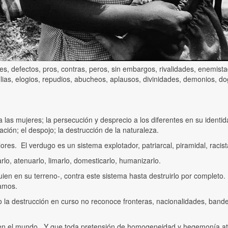
es, defectos, pros, contras, peros, sin embargos, rivalidades, enemi
ilias, elogios, repudios, abucheos, aplausos, divinidades, demonios, d
a las mujeres; la persecución y desprecio a los diferentes en su identida
tación; el despojo; la destrucción de la naturaleza.
es. El verdugo es un sistema explotador, patriarcal, piramidal, racista,
lo, atenuarlo, limarlo, domesticarlo, humanizarlo.
ien en su terreno-, contra este sistema hasta destruirlo por completo
camos.
la destrucción en curso no reconoce fronteras, nacionalidades, bander
n el mundo. Y que toda pretensión de homogeneidad y hegemonía atent