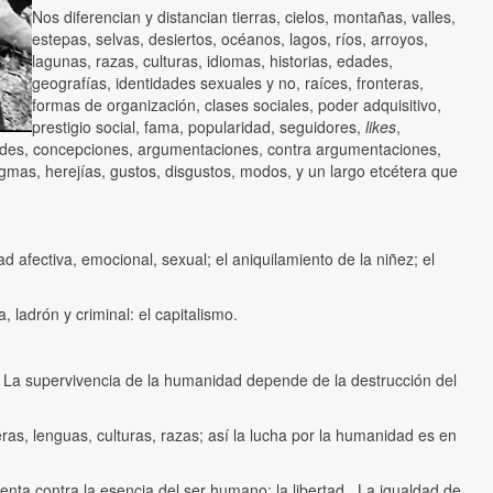
Nos diferencian y distancian tierras, cielos, montañas, valles,
estepas, selvas, desiertos, océanos, lagos, ríos, arroyos,
lagunas, razas, culturas, idiomas, historias, edades,
geografías, identidades sexuales y no, raíces, fronteras,
formas de organización, clases sociales, poder adquisitivo,
prestigio social, fama, popularidad, seguidores,
likes
,
stades, concepciones, argumentaciones, contra argumentaciones,
ogmas, herejías, gustos, disgustos, modos, y un largo etcétera que
d afectiva, emocional, sexual; el aniquilamiento de la niñez; el
 ladrón y criminal: el capitalismo.
. La supervivencia de la humanidad depende de la destrucción del
as, lenguas, culturas, razas; así la lucha por la humanidad es en
a contra la esencia del ser humano: la libertad. La igualdad de