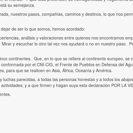
 está su semejanza.
da, nuestros pasos, compañías, caminos y destinos, lo que nos permiti
ni dejar de ser lo que somos, hemos acordado:
xperiencias, análisis y valoraciones entre quienes nos encontramos em
 Mirar y escuchar lo otro tal vez nos ayudará o no en nuestro paso. Pe
inco continentes. Que, en lo que se refiere al continente europeo, se 
 conformada por el CNI-CIG, el Frente de Pueblos en Defensa del Agua 
es, para que se realicen en Asia, África, Oceanía y América.
y luchas parecidas, a todas las personas honestas y a todos los
abajo
 actividades; y a que firmen y hagan suya esta declaración POR LA VI
entes.