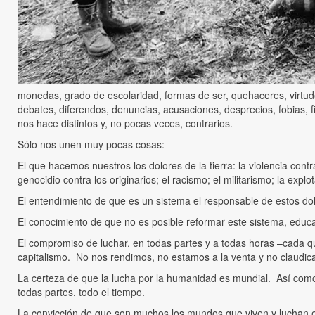
monedas, grado de escolaridad, formas de ser, quehaceres, virtud
debates, diferendos, denuncias, acusaciones, desprecios, fobias, f
nos hace distintos y, no pocas veces, contrarios.
Sólo nos unen muy pocas cosas:
El que hacemos nuestros los dolores de la tierra: la violencia contr
genocidio contra los originarios; el racismo; el militarismo; la explo
El entendimiento de que es un sistema el responsable de estos dolor
El conocimiento de que no es posible reformar este sistema, educar
El compromiso de luchar, en todas partes y a todas horas –cada qu
capitalismo. No nos rendimos, no estamos a la venta y no claudi
La certeza de que la lucha por la humanidad es mundial. Así como 
todas partes, todo el tiempo.
La convicción de que son muchos los mundos que viven y luchan e