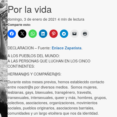
Por la vida
domingo, 3 de enero de 2021
4 min de lectura
Comparte esto:
DECLARACION – Fuente:
Enlace Zapatista
.
A LOS PUEBLOS DEL MUNDO:
A LAS PERSONAS QUE LUCHAN EN LOS CINCO
CONTINENTES:
HERMAN@S Y COMPAÑER@S:
Durante estos meses previos, hemos establecido contacto
entre nosotr@s por diversos medios. Somos mujeres,
lesbianas, gays, bisexuales, transgénero, travestis,
transexuales, intersexuales, queer y más, hombres, grupos,
colectivos, asociaciones, organizaciones, movimientos
sociales, pueblos originarios, asociaciones barriales,
comunidades y un largo etcétera que nos da identidad.