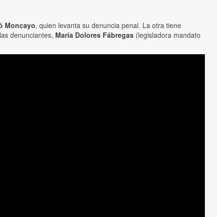
bió Moncayo
, quien levanta su denuncia penal. La otra tiene
 las denunciantes,
María Dolores Fábregas
(legisladora mandato