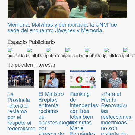
Memoria, Malvinas y democracia: la UNM fue
sede del encuentro Jóvenes y Memoria
Espacio Publicitario
Te pueden interesar
El Ministro
Ranking
«Para el
La
Kreplak
de
Frente
Provincia
enfrenta
intendentes:
Renovador
reiteró el
reclamo
con tres
las
reclamo
de
lotes bien
reelecciones
por el
anestesiólogos
definidos
indefinidas
respeto al
por
Mariel
no son
federalismo
atrasos de
Fernández
materia de