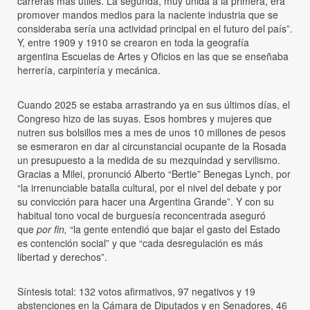
carreras más útiles. La segunda, muy unida a la primera, era
promover mandos medios para la naciente industria que se
consideraba sería una actividad principal en el futuro del país”.
Y, entre 1909 y 1910 se crearon en toda la geografía
argentina Escuelas de Artes y Oficios en las que se enseñaba
herrería, carpintería y mecánica.
Cuando 2025 se estaba arrastrando ya en sus últimos días, el
Congreso hizo de las suyas. Esos hombres y mujeres que
nutren sus bolsillos mes a mes de unos 10 millones de pesos
se esmeraron en dar al circunstancial ocupante de la Rosada
un presupuesto a la medida de su mezquindad y servilismo.
Gracias a Milei, pronunció Alberto “Bertie” Benegas Lynch, por
“la irrenunciable batalla cultural, por el nivel del debate y por
su convicción para hacer una Argentina Grande”. Y con su
habitual tono vocal de burguesía reconcentrada aseguró
que
por fin,
“la gente entendió que bajar el gasto del Estado
es contención social” y que “cada desregulación es más
libertad y derechos”.
Síntesis total: 132 votos afirmativos, 97 negativos y 19
abstenciones en la Cámara de Diputados y en Senadores, 46