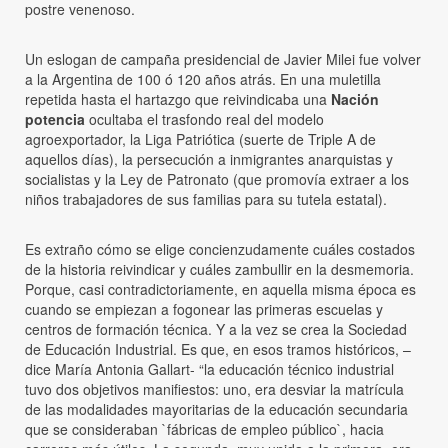
postre venenoso.
Un eslogan de campaña presidencial de Javier Milei fue volver
a la Argentina de 100 ó 120 años atrás. En una muletilla
repetida hasta el hartazgo que reivindicaba una
Nación
potencia
ocultaba el trasfondo real del modelo
agroexportador, la Liga Patriótica (suerte de Triple A de
aquellos días), la persecución a inmigrantes anarquistas y
socialistas y la Ley de Patronato (que promovía extraer a los
niños trabajadores de sus familias para su tutela estatal).
Es extraño cómo se elige concienzudamente cuáles costados
de la historia reivindicar y cuáles zambullir en la desmemoria.
Porque, casi contradictoriamente, en aquella misma época es
cuando se empiezan a fogonear las primeras escuelas y
centros de formación técnica. Y a la vez se crea la Sociedad
de Educación Industrial. Es que, en esos tramos históricos, –
dice María Antonia Gallart- “la educación técnico industrial
tuvo dos objetivos manifiestos: uno, era desviar la matrícula
de las modalidades mayoritarias de la educación secundaria
que se consideraban `fábricas de empleo público`, hacia