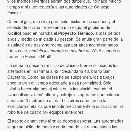
y los montos invertidos serían dos datos que, no hace mucho
tiempo atrás, se requería a las autoridades de Consejo
Escolar.
Como el gas, que sirve para calefaccionar los salones y el
servicio de cocina, representa un riesgo, el gobierno de
Kicillof
puso en marcha el
Proyecto Térmico
, a más de dos
años y medio de iniciada su gestión. Se anula gran parte de la
instalación de gas y se reemplaza por aires acondicionados
frío – calor,
modelo instaurado en octubre de 2018
cuando se
reabre la Escuela N° 49.
La semana pasada (reinicio de clases) fueron colocados los
artefactos en la Primaria 42 / Secundaria 48, barrio San
Cayetano. Como las clases no se suspenden, los trabajos
encontraron el tiempo adecuado a esa normalidad. Solo
faltaba hacer algunos ajustes en la instalación cuando el
«vandalismo» tomó altura y extrajo los aparatos que estaban
a más de 3 metros de altura. Los aires carecían de la
estructura metálica que impide precisamente la sustracción. El
robo fue de cuatro (4) equipos exteriores.
El acondicionamiento térmico deberá esperar. Las autoridades
seguirán pidiendo todas y cada una de las respuestas a las