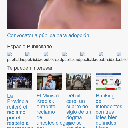
Convocatoria pública para adopción
Espacio Publicitario
Te pueden interesar
El Ministro
Déficit
Ranking
La
Kreplak
cero: un
de
Provincia
enfrenta
cuarto de
intendentes:
reiteró el
reclamo
siglo de un
con tres
reclamo
de
dogma
lotes bien
por el
anestesiólogos
que se
definidos
respeto al
por
resiste a
Mariel
federalismo