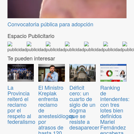
Convocatoria pública para adopción
Espacio Publicitario
Te pueden interesar
El Ministro
Déficit
Ranking
La
Kreplak
cero: un
de
Provincia
enfrenta
cuarto de
intendentes:
reiteró el
reclamo
siglo de un
con tres
reclamo
de
dogma
lotes bien
por el
anestesiólogos
que se
definidos
respeto al
por
resiste a
Mariel
federalismo
atrasos de
desaparecer
Fernández
hasta 120
encabeza