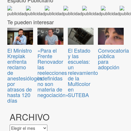
Espacio Publicitario
Te pueden interesar
Convocatoria
El Ministro
«Para el
El Estado
pública
Kreplak
Frente
y las
para
enfrenta
Renovador
escuelas:
adopción
reclamo
las
un
de
reelecciones
relevamiento
anestesiólogos
indefinidas
de la
por
no son
Multicolor
atrasos de
materia de
en
hasta 120
negociación»
SUTEBA
días
ARCHIVO