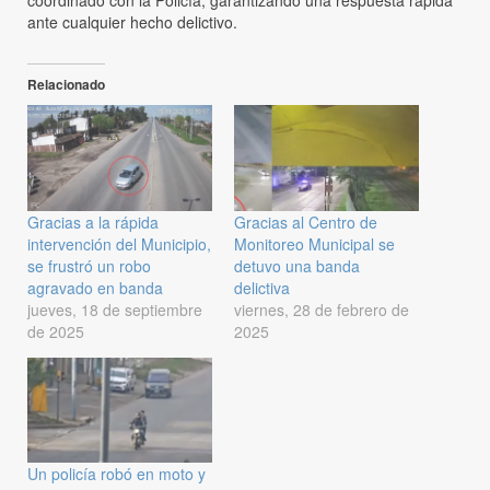
coordinado con la Policía, garantizando una respuesta rápida
ante cualquier hecho delictivo.
Relacionado
Gracias a la rápida
Gracias al Centro de
intervención del Municipio,
Monitoreo Municipal se
se frustró un robo
detuvo una banda
agravado en banda
delictiva
jueves, 18 de septiembre
viernes, 28 de febrero de
de 2025
2025
Un policía robó en moto y