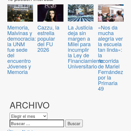
Memoria,
Cazzu, la
La Justicia
«Nos da
Malvinas y
estrella
deja sin
mucha
democracia:
popular
margen a
alegría ver
la UNM
del FU
Milei para
la escuela
fue sede
2026
incumplir
tan linda»:
del
la Ley de
la
encuentro
Financiamiento
recorrida
Jóvenes y
Universitario
de Mariel
Memoria
Fernández
por la
Primaria
49
ARCHIVO