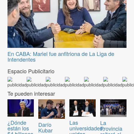
En CABA: Mariel fue anfitriona de La Liga de
Intendentes
Espacio Publicitario
Te pueden interesar
¿Dónde
Las
La
Darío
están los
universidades,
Provincia
Kubar
$4 billones
unidas
reiteró el