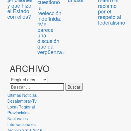
cuestionó
y qué hizo
reclamo
la
el Estado
por el
reelección
con ellos?
respeto al
indefinida:
federalismo
“Me
parece
una
discusión
que da
vergüenza»
ARCHIVO
Últimas Noticias
Desalambrar-Tv
Local/Regional
Provinciales
Nacionales
Internacionales
Archivo 2011-2016