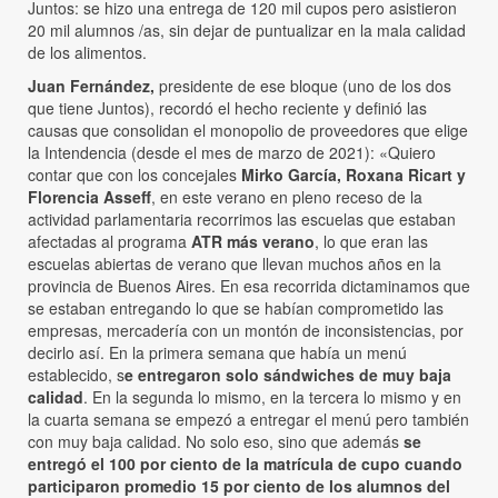
Juntos: se hizo una entrega de 120 mil cupos pero asistieron
20 mil alumnos /as, sin dejar de puntualizar en la mala calidad
de los alimentos.
Juan Fernández,
presidente de ese bloque (uno de los dos
que tiene Juntos), recordó el hecho reciente y definió las
causas que consolidan el monopolio de proveedores que elige
la Intendencia (desde el mes de marzo de 2021): «Quiero
contar que con los concejales
Mirko García, Roxana Ricart y
Florencia Asseff
, en este verano en pleno receso de la
actividad parlamentaria recorrimos las escuelas que estaban
afectadas al programa
ATR más verano
, lo que eran las
escuelas abiertas de verano que llevan muchos años en la
provincia de Buenos Aires. En esa recorrida dictaminamos que
se estaban entregando lo que se habían comprometido las
empresas, mercadería con un montón de inconsistencias, por
decirlo así. En la primera semana que había un menú
establecido, s
e entregaron solo sándwiches de muy baja
calidad
. En la segunda lo mismo, en la tercera lo mismo y en
la cuarta semana se empezó a entregar el menú pero también
con muy baja calidad. No solo eso, sino que además
se
entregó el 100 por ciento de la matrícula de cupo cuando
participaron promedio 15 por ciento de los alumnos del