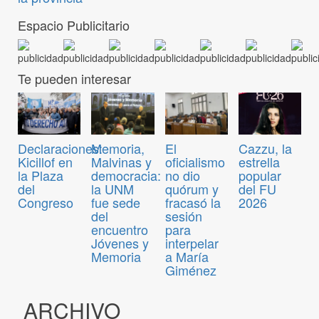
Espacio Publicitario
Te pueden interesar
Declaraciones:
Memoria,
El
Cazzu, la
Kicillof en
Malvinas y
oficialismo
estrella
la Plaza
democracia:
no dio
popular
del
la UNM
quórum y
del FU
Congreso
fue sede
fracasó la
2026
del
sesión
encuentro
para
Jóvenes y
interpelar
Memoria
a María
Giménez
ARCHIVO