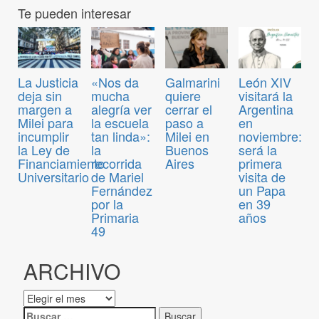
Te pueden interesar
La Justicia
«Nos da
Galmarini
León XIV
deja sin
mucha
quiere
visitará la
margen a
alegría ver
cerrar el
Argentina
Milei para
la escuela
paso a
en
incumplir
tan linda»:
Milei en
noviembre:
la Ley de
la
Buenos
será la
Financiamiento
recorrida
Aires
primera
Universitario
de Mariel
visita de
Fernández
un Papa
por la
en 39
Primaria
años
49
ARCHIVO