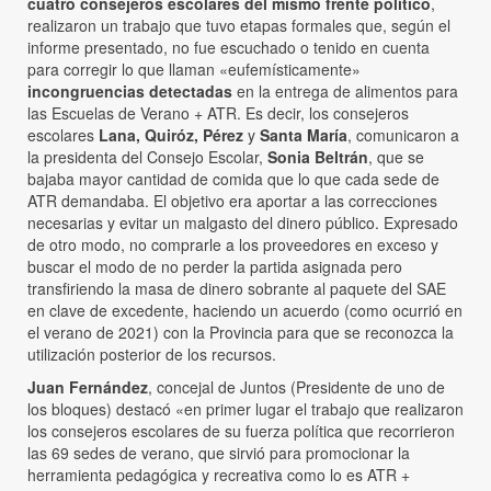
cuatro consejeros escolares del mismo frente político
,
realizaron un trabajo que tuvo etapas formales que, según el
informe presentado, no fue escuchado o tenido en cuenta
para corregir lo que llaman «eufemísticamente»
incongruencias detectadas
en la entrega de alimentos para
las Escuelas de Verano + ATR. Es decir, los consejeros
escolares
Lana, Quiróz, Pérez
y
Santa María
, comunicaron a
la presidenta del Consejo Escolar,
Sonia Beltrán
, que se
bajaba mayor cantidad de comida que lo que cada sede de
ATR demandaba. El objetivo era aportar a las correcciones
necesarias y evitar un malgasto del dinero público. Expresado
de otro modo, no comprarle a los proveedores en exceso y
buscar el modo de no perder la partida asignada pero
transfiriendo la masa de dinero sobrante al paquete del SAE
en clave de excedente, haciendo un acuerdo (como ocurrió en
el verano de 2021) con la Provincia para que se reconozca la
utilización posterior de los recursos.
Juan Fernández
, concejal de Juntos (Presidente de uno de
los bloques) destacó «en primer lugar el trabajo que realizaron
los consejeros escolares de su fuerza política que recorrieron
las 69 sedes de verano, que sirvió para promocionar la
herramienta pedagógica y recreativa como lo es ATR +