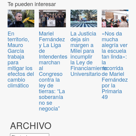
Te pueden interesar
En
Mariel
La Justicia
«Nos da
territorio,
Fernández
deja sin
mucha
Mauro
y La Liga
margen a
alegría ver
García
de
Milei para
la escuela
trabaja
Intendentes
incumplir
tan linda»:
para
marchan
la Ley de
la
mitigar los
al
Financiamiento
recorrida
efectos del
Congreso
Universitario
de Mariel
cambio
contra la
Fernández
climático
ley de
por la
tierras: “La
Primaria
soberanía
49
no se
negocia”
ARCHIVO