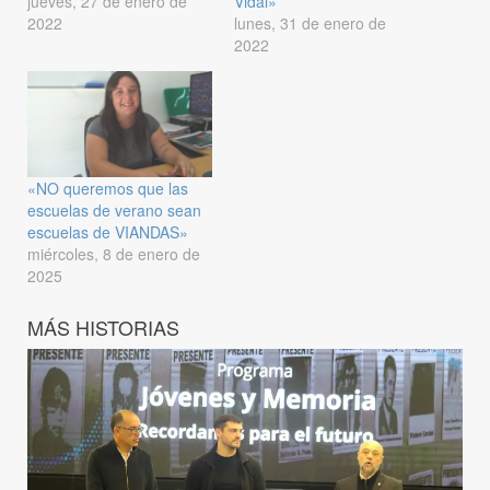
jueves, 27 de enero de
Vidal»
2022
lunes, 31 de enero de
2022
«NO queremos que las
escuelas de verano sean
escuelas de VIANDAS»
miércoles, 8 de enero de
2025
MÁS HISTORIAS