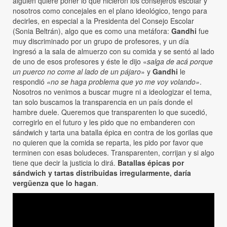
alguien quiere poner lo que hicieron los consejeros escolar y
nosotros como concejales en el plano ideológico, tengo para
decirles, en especial a la Presidenta del Consejo Escolar
(Sonia Beltrán), algo que es como una metáfora:
Gandhi
fue
muy discriminado por un grupo de profesores, y un día
ingresó a la sala de almuerzo con su comida y se sentó al lado
de uno de esos profesores y éste le dijo «
salga de acá porque
un puerco no come al lado de un pájaro
» y
Gandhi
le
respondió
«no se haga problema que yo me voy volando»
.
Nosotros no venimos a buscar mugre ni a ideologizar el tema,
tan solo buscamos la transparencia en un país donde el
hambre duele. Queremos que transparenten lo que sucedió,
corregirlo en el futuro y les pido que no embanderen con
sándwich y tarta una batalla épica en contra de los gorilas que
no quieren que la comida se reparta, les pido por favor que
terminen con esas boludeces. Transparenten, corrijan y si algo
tiene que decir la justicia lo dirá.
Batallas épicas por
sándwich y tartas distribuidas irregularmente, daría
vergüenza que lo hagan
.