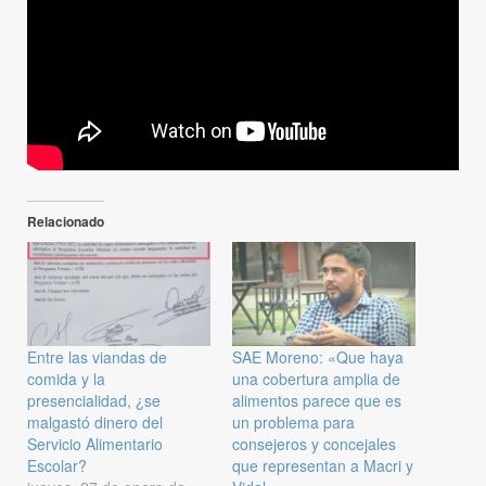
Relacionado
Entre las viandas de
SAE Moreno: «Que haya
comida y la
una cobertura amplia de
presencialidad, ¿se
alimentos parece que es
malgastó dinero del
un problema para
Servicio Alimentario
consejeros y concejales
Escolar?
que representan a Macri y