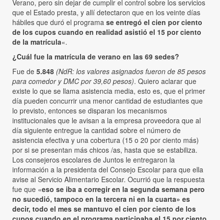
Verano, pero sin dejar de cumplir el control sobre los servicios
que el Estado presta, y allí detectaron que en los veinte días
hábiles que duró el programa
se entregó el cien por ciento
de los cupos cuando en realidad asistió el 15 por ciento
de la matrícula
«.
¿Cuál fue la matrícula de verano en las 69 sedes?
Fue de
5.848
(NdR: los valores asignados fueron de 85 pesos
para comedor y DMC por 39,60 pesos)
. Quiero aclarar que
existe lo que se llama asistencia media, esto es, que el primer
día pueden concurrir una menor cantidad de estudiantes que
lo previsto, entonces se disparan los mecanismos
institucionales que le avisan a la empresa proveedora que al
día siguiente entregue la cantidad sobre el número de
asistencia efectiva y una cobertura (15 o 20 por ciento más)
por si se presentan más chicos /as, hasta que se estabiliza.
Los consejeros escolares de Juntos le entregaron la
información a la presidenta del Consejo Escolar para que ella
avise al Servicio Alimentario Escolar. Ocurrió que la respuesta
fue que «
eso se iba a corregir en la segunda semana pero
no sucedió, tampoco en la tercera ni en la cuarta» es
decir, todo el mes se mantuvo el cien por ciento de los
cupos cuando en el programa participaba el 15 por ciento