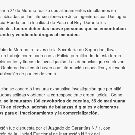
aría 3ª de Moreno realizó dos allanamientos simultáneos en
s ubicadas en las intersecciones de José Ingenieros con Dastugue
cía Rueda, en la localidad de Paso del Rey. Durante los
mientos
fueron detenidas nueve personas que se encontraban
nando y vendiendo drogas al menudeo.
ipio de Moreno, a través de la Secretaría de Seguridad, lleva
 un trabajo coordinado con la Policía permitiendo de esta forma
elementos y líneas de investigación. Las denuncias que se elevan
 Gobierno local contribuyen con información específica y relevante
 ubicación de puntos de venta.
ción se concretó tras una exhaustiva investigación que permitió
ruebas sólidas y obtener la correspondiente orden judicial. Como
o,
se incautaron 138 envoltorios de cocaína, 55 de marihuana
570 en efectivo, además de balanzas digitales y elementos
os para el fraccionamiento y la comercialización.
ción fue dispuesta por el Juzgado de Garantías N.º 1, con
ción de la Unidad Funcional de Instrucción N.º 12 del