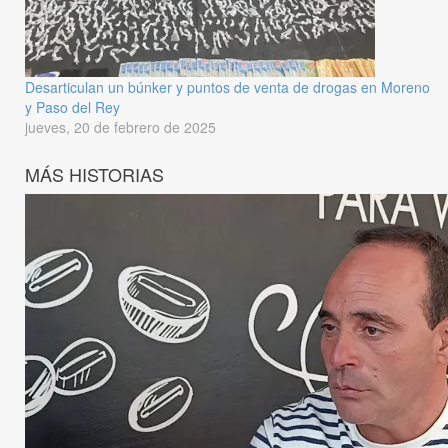
Desarticulan un búnker y puntos de venta de drogas en Moreno
y Paso del Rey
jueves, 20 de febrero de 2025
MÁS HISTORIAS