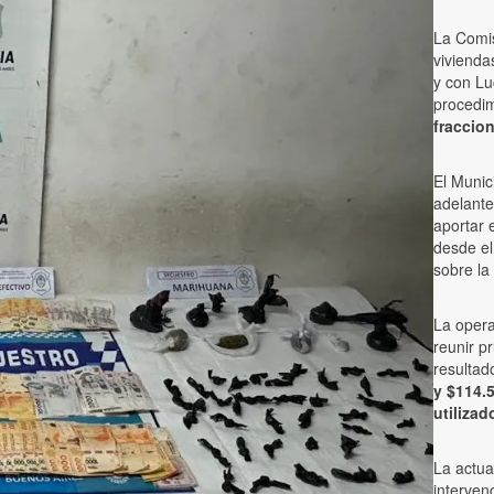
La Comis
vivienda
y con Lu
procedi
fraccio
El Munic
adelante
aportar 
desde el
sobre la
La opera
reunir p
resultad
y $114.
utilizad
La actua
interven