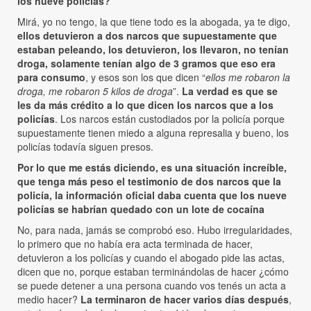
los nueve policías?
Mirá, yo no tengo, la que tiene todo es la abogada, ya te digo,
ellos detuvieron a dos narcos que supuestamente que
estaban peleando, los detuvieron, los llevaron, no tenían
droga, solamente tenían algo de 3 gramos que eso era
para consumo
, y esos son los que dicen “
ellos me robaron la
droga, me robaron 5 kilos de droga
”.
La verdad es que se
les da más crédito a lo que dicen los narcos que a los
policías
. Los narcos están custodiados por la policía porque
supuestamente tienen miedo a alguna represalia y bueno, los
policías todavía siguen presos.
Por lo que me estás diciendo, es una situación increíble,
que tenga más peso el testimonio de dos narcos que la
policía, la información oficial daba cuenta que los nueve
policías se habrían quedado con un lote de cocaína
No, para nada, jamás se comprobó eso. Hubo irregularidades,
lo primero que no había era acta terminada de hacer,
detuvieron a los policías y cuando el abogado pide las actas,
dicen que no, porque estaban terminándolas de hacer ¿cómo
se puede detener a una persona cuando vos tenés un acta a
medio hacer?
La terminaron de hacer varios días después
,