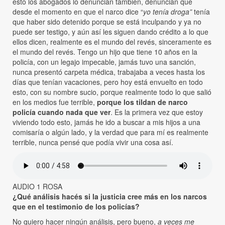
esto los abogados lo denuncian también, denuncian que
desde el momento en que el narco dice “
yo tenía droga”
tenía
que haber sido detenido porque se está inculpando y ya no
puede ser testigo, y aún así les siguen dando crédito a lo que
ellos dicen, realmente es el mundo del revés, sinceramente es
el mundo del revés. Tengo un hijo que tiene 10 años en la
policía, con un legajo impecable, jamás tuvo una sanción,
nunca presentó carpeta médica, trabajaba a veces hasta los
días que tenían vacaciones, pero hoy está envuelto en todo
esto, con su nombre sucio, porque realmente todo lo que salió
en los medios fue terrible,
porque los tildan de narco
policía cuando nada que ver
. Es la primera vez que estoy
viviendo todo esto, jamás he ido a buscar a mis hijos a una
comisaría o algún lado, y la verdad que para mí es realmente
terrible, nunca pensé que podía vivir una cosa así.
AUDIO 1 ROSA
¿Qué análisis hacés si la justicia cree más en los narcos
que en el testimonio de los policías?
No quiero hacer ningún análisis, pero bueno,
a veces me