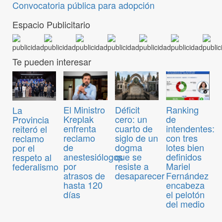
Convocatoria pública para adopción
Espacio Publicitario
Te pueden interesar
El Ministro
Déficit
Ranking
La
Kreplak
cero: un
de
Provincia
enfrenta
cuarto de
intendentes:
reiteró el
reclamo
siglo de un
con tres
reclamo
de
dogma
lotes bien
por el
anestesiólogos
que se
definidos
respeto al
por
resiste a
Mariel
federalismo
atrasos de
desaparecer
Fernández
hasta 120
encabeza
días
el pelotón
del medio