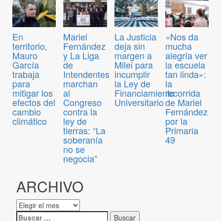
En
Mariel
La Justicia
«Nos da
territorio,
Fernández
deja sin
mucha
Mauro
y La Liga
margen a
alegría ver
García
de
Milei para
la escuela
trabaja
Intendentes
incumplir
tan linda»:
para
marchan
la Ley de
la
mitigar los
al
Financiamiento
recorrida
efectos del
Congreso
Universitario
de Mariel
cambio
contra la
Fernández
climático
ley de
por la
tierras: “La
Primaria
soberanía
49
no se
negocia”
ARCHIVO