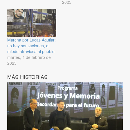
2025
Marcha por Lucas Aguilar:
no hay sensaciones, el
miedo atraviesa al pueblo
martes, 4 de febrero de
2025
MÁS HISTORIAS