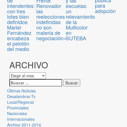
pública
de
Frente
y las
para
intendentes:
Renovador
escuelas:
adopción
con tres
las
un
lotes bien
reelecciones
relevamiento
definidos
indefinidas
de la
Mariel
no son
Multicolor
Fernández
materia de
en
encabeza
negociación»
SUTEBA
el pelotón
del medio
ARCHIVO
Últimas Noticias
Desalambrar-Tv
Local/Regional
Provinciales
Nacionales
Internacionales
Archivo 2011-2016