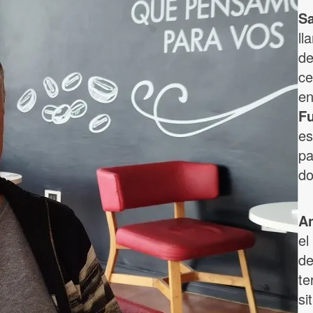
S
ll
de
ce
en
Fu
es
pa
do
An
el
de
te
si