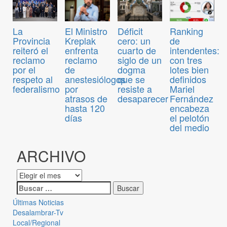
El Ministro
Déficit
Ranking
La
Kreplak
cero: un
de
Provincia
enfrenta
cuarto de
intendentes:
reiteró el
reclamo
siglo de un
con tres
reclamo
de
dogma
lotes bien
por el
anestesiólogos
que se
definidos
respeto al
por
resiste a
Mariel
federalismo
atrasos de
desaparecer
Fernández
hasta 120
encabeza
días
el pelotón
del medio
ARCHIVO
Últimas Noticias
Desalambrar-Tv
Local/Regional