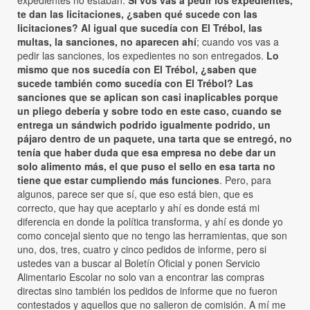
expedientes no estaban.
Si vos vas a pedir los expedientes,
te dan las licitaciones, ¿saben qué sucede con las
licitaciones? Al igual que sucedía con El Trébol, las
multas, la sanciones, no aparecen ahí
; cuando vos vas a
pedir las sanciones, los expedientes no son entregados.
Lo
mismo que nos sucedía con El Trébol, ¿saben que
sucede también como sucedía con El Trébol? Las
sanciones que se aplican son casi inaplicables porque
un pliego debería y sobre todo en este caso, cuando se
entrega un sándwich podrido igualmente podrido, un
pájaro dentro de un paquete, una tarta que se entregó, no
tenía que haber duda que esa empresa no debe dar un
solo alimento más, el que puso el sello en esa tarta no
tiene que estar cumpliendo más funciones
. Pero, para
algunos, parece ser que sí, que eso está bien, que es
correcto, que hay que aceptarlo y ahí es donde está mi
diferencia en donde la política transforma, y ahí es donde yo
como concejal siento que no tengo las herramientas, que son
uno, dos, tres, cuatro y cinco pedidos de informe, pero si
ustedes van a buscar al Boletín Oficial y ponen Servicio
Alimentario Escolar no solo van a encontrar las compras
directas sino también los pedidos de informe que no fueron
contestados y aquellos que no salieron de comisión. A mí me