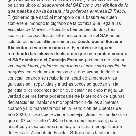
palabras ubicó
el
descontrol del SAE
como una
réplica de lo
que pasaba con la basura
y la poderosa empresa El Trébol
.
El gobierno que sacó al monopolio de la basura es quien
sostiene el monopolio digitado de la comida que llega a las
escuelas de Moreno: «Nosotros hemos pedido dos, tres,
cuatro, cinco pedidos de informes porque lo del SAE no es
solo de estas dos últimas semanas.
Desde que el Servicio
Alimentario está en manos del Ejecutivo se siguen
repitiendo las mismas decisiones que se repetían cuando
el SAE estaba en el Consejo Escolar
, podemos mencionar
l
as magdalenas, podemos mencionar el arroz con pajarito, los
gorgojos
, no podemos mencionar lo que acaba de decir la
concejal, cuando se recibe la cantidad de alimentos y las
galletitas son repartidas y muchas veces se quedan sin la
galletita o los docentes tienen que estar haciendo magia. La
verdad que me llama poderosamente la atención de algunas
declaraciones, hablar de monopolización de los alimentos
cuando ya lo manifestamos en la Rendición de Cuentas del
año 2020, y creo que recién el concejal (Juan Fernández) dijo
que el 67 por ciento (NdR: lo tienen dos empresas), pero
nosotros ya expresamos que hay una clara monopolización
del Servicio Alimentario Escolar. Si hablamos también de