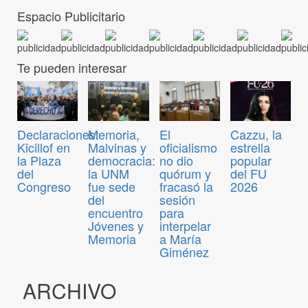
Espacio Publicitario
Te pueden interesar
Declaraciones:
Memoria,
El
Cazzu, la
Kicillof en
Malvinas y
oficialismo
estrella
la Plaza
democracia:
no dio
popular
del
la UNM
quórum y
del FU
Congreso
fue sede
fracasó la
2026
del
sesión
encuentro
para
Jóvenes y
interpelar
Memoria
a María
Giménez
ARCHIVO