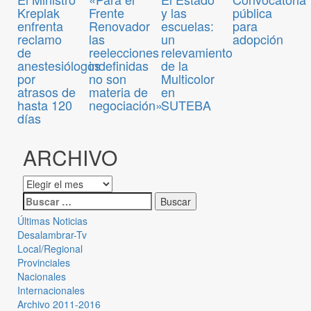
pública
Kreplak
Frente
y las
para
enfrenta
Renovador
escuelas:
adopción
reclamo
las
un
de
reelecciones
relevamiento
anestesiólogos
indefinidas
de la
por
no son
Multicolor
atrasos de
materia de
en
hasta 120
negociación»
SUTEBA
días
ARCHIVO
Últimas Noticias
Desalambrar-Tv
Local/Regional
Provinciales
Nacionales
Internacionales
Archivo 2011-2016