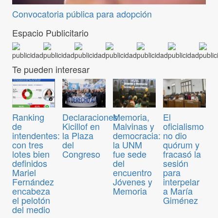
Convocatoria pública para adopción
Espacio Publicitario
Te pueden interesar
Ranking
Declaraciones:
Memoria,
El
de
Kicillof en
Malvinas y
oficialismo
intendentes:
la Plaza
democracia:
no dio
con tres
del
la UNM
quórum y
lotes bien
Congreso
fue sede
fracasó la
definidos
del
sesión
Mariel
encuentro
para
Fernández
Jóvenes y
interpelar
encabeza
Memoria
a María
el pelotón
Giménez
del medio