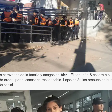
los corazones de la familia y amigos de
Abril
. El pequeño
S
espera a su 
undo orden, por el comisario responsable. Lejos están las respuestas h
ón social.