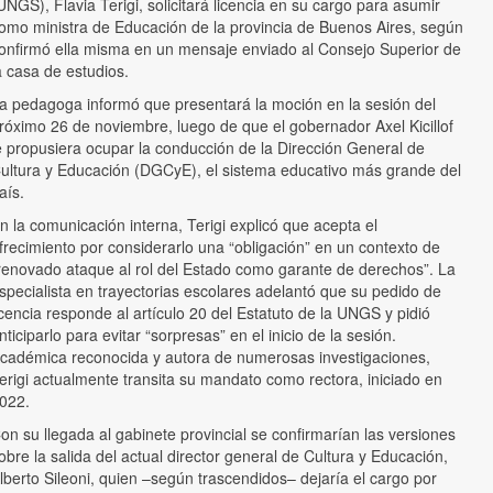
UNGS), Flavia Terigi, solicitará licencia en su cargo para asumir
omo ministra de Educación de la provincia de Buenos Aires, según
onfirmó ella misma en un mensaje enviado al Consejo Superior de
a casa de estudios.
a pedagoga informó que presentará la moción en la sesión del
róximo 26 de noviembre, luego de que el gobernador Axel Kicillof
e propusiera ocupar la conducción de la Dirección General de
ultura y Educación (DGCyE), el sistema educativo más grande del
aís.
n la comunicación interna, Terigi explicó que acepta el
frecimiento por considerarlo una “obligación” en un contexto de
renovado ataque al rol del Estado como garante de derechos”. La
specialista en trayectorias escolares adelantó que su pedido de
icencia responde al artículo 20 del Estatuto de la UNGS y pidió
nticiparlo para evitar “sorpresas” en el inicio de la sesión.
cadémica reconocida y autora de numerosas investigaciones,
erigi actualmente transita su mandato como rectora, iniciado en
022.
on su llegada al gabinete provincial se confirmarían las versiones
obre la salida del actual director general de Cultura y Educación,
lberto Sileoni, quien –según trascendidos– dejaría el cargo por