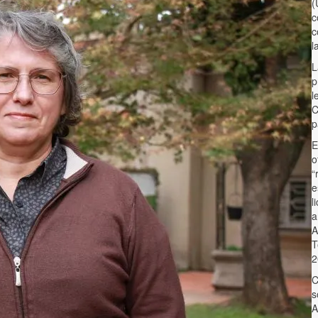
(
c
c
l
L
p
l
C
p
E
o
“
e
l
a
A
T
2
C
s
A