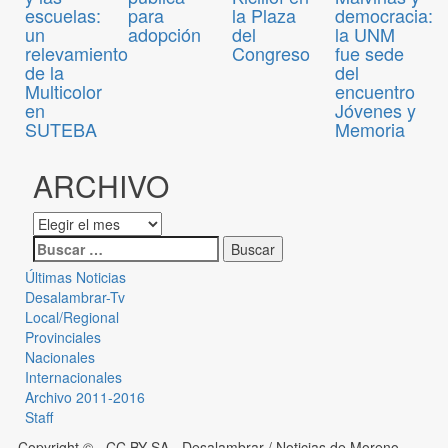
para
escuelas:
la Plaza
democracia:
adopción
un
del
la UNM
relevamiento
Congreso
fue sede
de la
del
Multicolor
encuentro
en
Jóvenes y
SUTEBA
Memoria
ARCHIVO
Últimas Noticias
Desalambrar-Tv
Local/Regional
Provinciales
Nacionales
Internacionales
Archivo 2011-2016
Staff
Copyright © - CC BY-SA
- Desalambrar / Noticias de Moreno