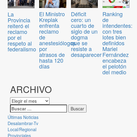
El Ministro
Déficit
Ranking
La
Kreplak
cero: un
de
Provincia
enfrenta
cuarto de
intendentes:
reiteró el
reclamo
siglo de un
con tres
reclamo
de
dogma
lotes bien
por el
anestesiólogos
que se
definidos
respeto al
por
resiste a
Mariel
federalismo
atrasos de
desaparecer
Fernández
hasta 120
encabeza
días
el pelotón
del medio
ARCHIVO
Últimas Noticias
Desalambrar-Tv
Local/Regional
Provinciales