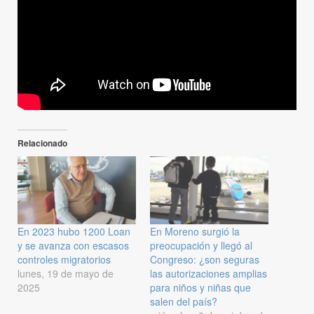
Relacionado
En 2023 hubo 1200 Loan
En Moreno surgió la
y se avanza con escasos
preocupación y llegó al
controles migratorios
Congreso: ¿son seguras
lunes, 19 de mayo de
las autorizaciones amplias
2025
para niños y niñas que
salen del país?