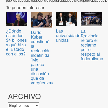
Te pueden interesar
¿Dónde
Las
La
Darío
están los
universidades,
Provincia
Kubar
$4 billones
unidas
reiteró el
cuestionó
y qué hizo
reclamo
la
el Estado
por el
reelección
con ellos?
respeto al
indefinida:
federalismo
“Me
parece
una
discusión
que da
vergüenza»
ARCHIVO