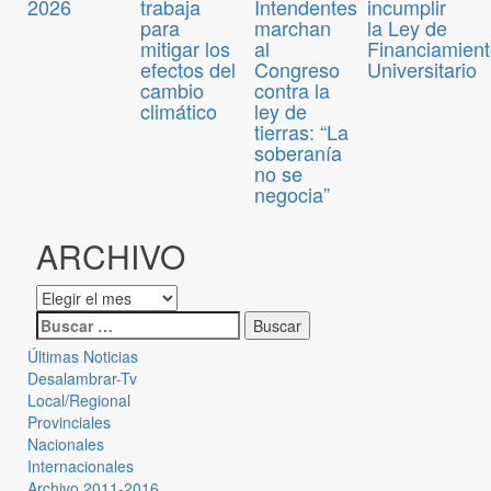
2026
trabaja
Intendentes
incumplir
para
marchan
la Ley de
mitigar los
al
Financiamien
efectos del
Congreso
Universitario
cambio
contra la
climático
ley de
tierras: “La
soberanía
no se
negocia”
ARCHIVO
Últimas Noticias
Desalambrar-Tv
Local/Regional
Provinciales
Nacionales
Internacionales
Archivo 2011-2016