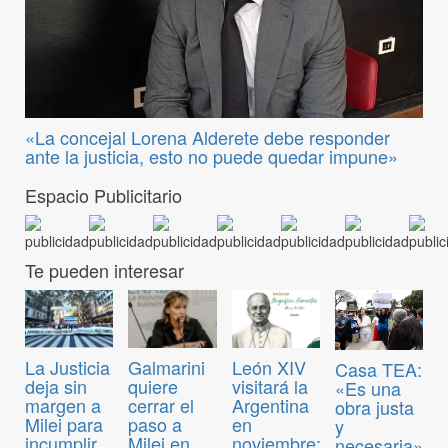
«La concejal Lorena Alderete debe responder
ante la justicia, esto no puede quedar impune»
Espacio Publicitario
Te pueden interesar
La Justicia
Galmarini
León XIV
Casa TEA:
deja sin
quiere
visitará la
«Es una
margen a
cerrar el
Argentina
obra justa
Milei para
paso a
en
y
incumplir
Milei en
noviembre:
necesaria»