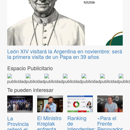
León XIV visitará la Argentina en noviembre: será
la primera visita de un Papa en 39 años
Espacio Publicitario
Te pueden interesar
El Ministro
Ranking
«Para el
La
Kreplak
de
Frente
Provincia
enfrenta
intendentes:
Renovador
reiteró el