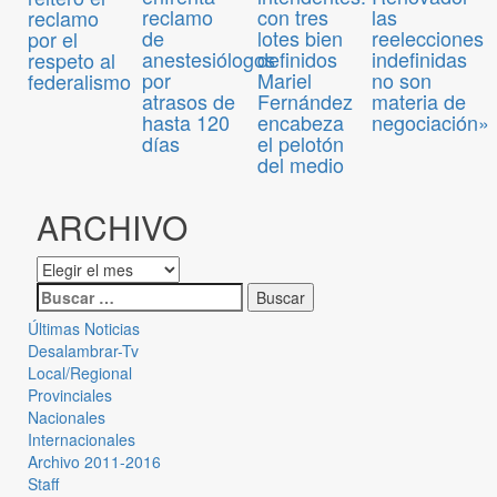
reclamo
con tres
las
reclamo
de
lotes bien
reelecciones
por el
anestesiólogos
definidos
indefinidas
respeto al
por
Mariel
no son
federalismo
atrasos de
Fernández
materia de
hasta 120
encabeza
negociación»
días
el pelotón
del medio
ARCHIVO
Últimas Noticias
Desalambrar-Tv
Local/Regional
Provinciales
Nacionales
Internacionales
Archivo 2011-2016
Staff