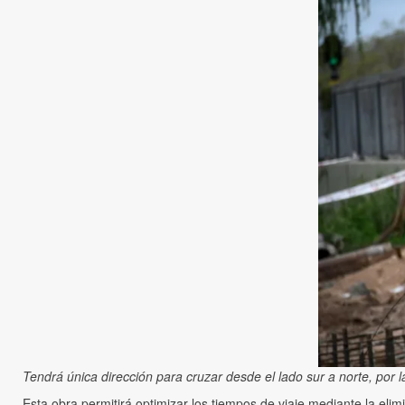
Tendrá única dirección para cruzar desde el lado sur a norte, por l
Esta obra permitirá optimizar los tiempos de viaje mediante la elim