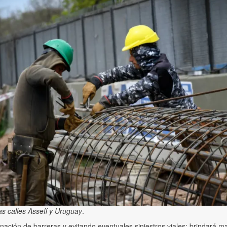
as calles Asseff y Uruguay
.
inación de barreras y evitando eventuales siniestros viales; brindará ma