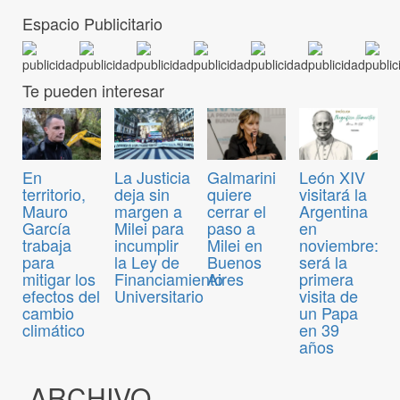
Espacio Publicitario
Te pueden interesar
En
La Justicia
Galmarini
León XIV
territorio,
deja sin
quiere
visitará la
Mauro
margen a
cerrar el
Argentina
García
Milei para
paso a
en
trabaja
incumplir
Milei en
noviembre:
para
la Ley de
Buenos
será la
mitigar los
Financiamiento
Aires
primera
efectos del
Universitario
visita de
cambio
un Papa
climático
en 39
años
ARCHIVO