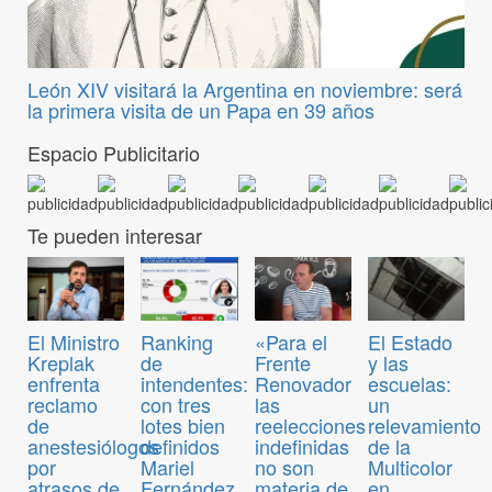
León XIV visitará la Argentina en noviembre: será
la primera visita de un Papa en 39 años
Espacio Publicitario
Te pueden interesar
El Ministro
Ranking
«Para el
El Estado
Kreplak
de
Frente
y las
enfrenta
intendentes:
Renovador
escuelas:
reclamo
con tres
las
un
de
lotes bien
reelecciones
relevamiento
anestesiólogos
definidos
indefinidas
de la
por
Mariel
no son
Multicolor
atrasos de
Fernández
materia de
en