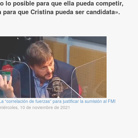
 lo posible para que ella pueda competir,
da para que Cristina pueda ser candidata».
La “correlación de fuerzas” para justificar la sumisión al FMI
miércoles, 10 de noviembre de 2021