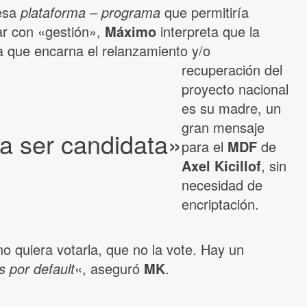
esa
plataforma – programa
que permitiría
ar con «gestión»,
Máximo
interpreta que la
ra que encarna el relanzamiento y/o
recuperación del
proyecto nacional
es su madre, un
gran mensaje
da ser candidata»
para el
MDF
de
Axel Kicillof
, sin
necesidad de
encriptación.
no quiera votarla, que no la vote. Hay un
s por default
«, aseguró
MK
.