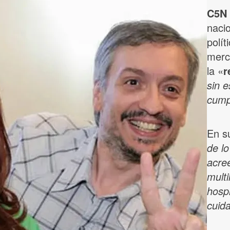
C5N
naci
polít
merc
la «
r
sin e
cump
En s
de lo
acre
multi
hospi
cuid