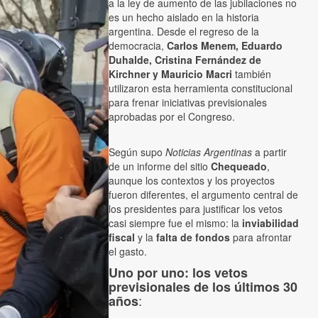
a la ley de aumento de las jubilaciones no
es un hecho aislado en la historia
argentina. Desde el regreso de la
democracia,
Carlos Menem, Eduardo
Duhalde, Cristina Fernández de
Kirchner y Mauricio Macri
también
utilizaron esta herramienta constitucional
para frenar iniciativas previsionales
aprobadas por el Congreso.
Según supo
Noticias Argentinas
a partir
de un informe del sitio
Chequeado
,
aunque los contextos y los proyectos
fueron diferentes, el argumento central de
los presidentes para justificar los vetos
casi siempre fue el mismo: la
inviabilidad
fiscal
y la
falta de fondos
para afrontar
el gasto.
Uno por uno: los vetos
previsionales de los últimos 30
:
años