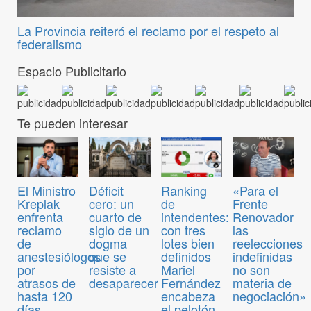
La Provincia reiteró el reclamo por el respeto al
federalismo
Espacio Publicitario
Te pueden interesar
El Ministro
Déficit
Ranking
«Para el
Kreplak
cero: un
de
Frente
enfrenta
cuarto de
intendentes:
Renovador
reclamo
siglo de un
con tres
las
de
dogma
lotes bien
reelecciones
anestesiólogos
que se
definidos
indefinidas
por
resiste a
Mariel
no son
atrasos de
desaparecer
Fernández
materia de
hasta 120
encabeza
negociación»
días
el pelotón