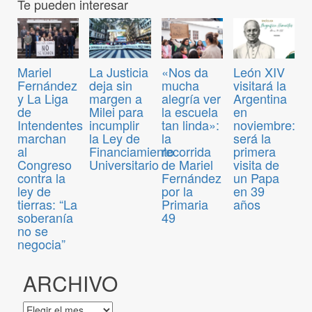
Te pueden interesar
Mariel
La Justicia
«Nos da
León XIV
Fernández
deja sin
mucha
visitará la
y La Liga
margen a
alegría ver
Argentina
de
Milei para
la escuela
en
Intendentes
incumplir
tan linda»:
noviembre:
marchan
la Ley de
la
será la
al
Financiamiento
recorrida
primera
Congreso
Universitario
de Mariel
visita de
contra la
Fernández
un Papa
ley de
por la
en 39
tierras: “La
Primaria
años
soberanía
49
no se
negocia”
ARCHIVO