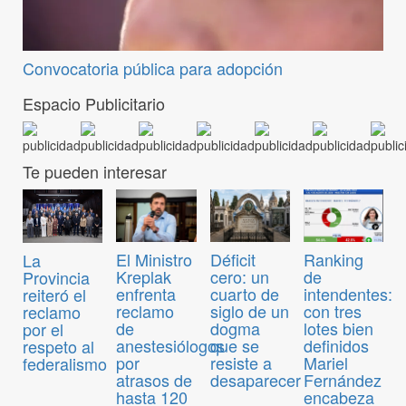
Convocatoria pública para adopción
Espacio Publicitario
Te pueden interesar
El Ministro
Déficit
Ranking
La
Kreplak
cero: un
de
Provincia
enfrenta
cuarto de
intendentes:
reiteró el
reclamo
siglo de un
con tres
reclamo
de
dogma
lotes bien
por el
anestesiólogos
que se
definidos
respeto al
por
resiste a
Mariel
federalismo
atrasos de
desaparecer
Fernández
hasta 120
encabeza